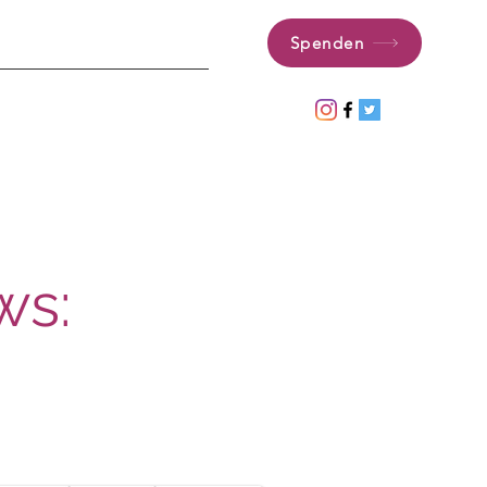
Spenden
ws: